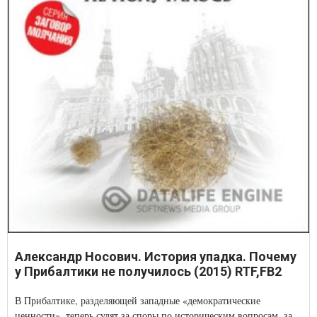
Александр Носович. История упадка. Почему
у Прибалтики не получилось (2015) RTF,FB2
В Прибалтике, разделяющей западные «демократические
ценности», теперь судят за споры по историческим вопросам, за