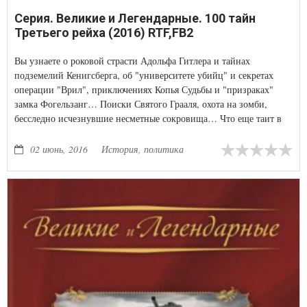
Серия. Великие и Легендарные. 100 тайн
Третьего рейха (2016) RTF,FB2
Вы узнаете о роковой страсти Адольфа Гитлера и тайнах
подземелий Кенигсберга, об "университете убийц" и секретах
операции "Врил", приключениях Копья Судьбы и "призраках"
замка Фогельзанг… Поиски Святого Грааля, охота на зомби,
бесследно исчезнувшие несметные сокровища… Что еще таит в
себе мрачное наследие Третьего рейха?
02 июнь, 2016
История, политика