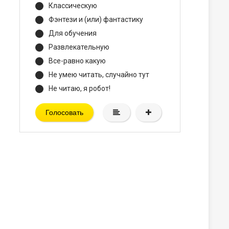
Классическую
Фэнтези и (или) фантастику
Для обучения
Развлекательную
Все-равно какую
Не умею читать, случайно тут
Не читаю, я робот!
Голосовать