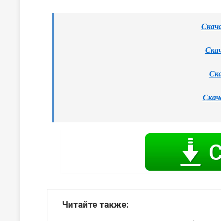
Скача
Скач
Ска
Скач
Читайте также: