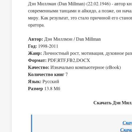
Дэн Миллман (Dan Millman) (22.02.1946) - автор 
современными танцами и айкидо, а позже, он начал
миру. Как результат, это стало причиной его стан
оратора.
Автор:
Дэн Миллмэн / Dan Millman
Год:
1998-2011
Жанр:
Личностный рост, мотивация, духовное раз
Формат:
PDF,RTF,FB2,DOCX
Качество:
Изначально компьютерное (eBook)
Количество книг
7
Язык:
Русский
Размер
13.8 Мб
Скачать Дэн Мил
Скач
Скача