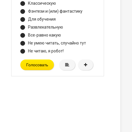
Классическую
Фэнтези и (или) фантастику
Для обучения
Развлекательную
Все-равно какую
Не умею читать, случайно тут
Не читаю, я робот!
Голосовать