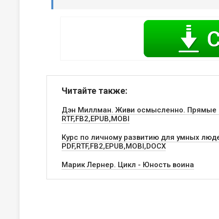
Читайте также:
Дэн Миллман. Живи осмысленно. Прямые 
RTF,FB2,EPUB,MOBI
Курс по личному развитию для умных люде
PDF,RTF,FB2,EPUB,MOBI,DOCX
Марик Лернер. Цикл - Юность воина