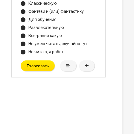
Классическую
Фэнтези и (или) фантастику
Для обучения
Развлекательную
Все-равно какую
Не умею читать, случайно тут
Не читаю, я робот!
Голосовать