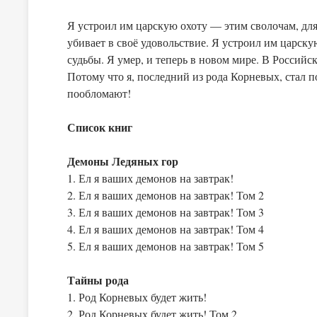
Я устроил им царскую охоту — этим сволочам, для 
убивает в своё удовольствие. Я устроил им царску
судьбы. Я умер, и теперь в новом мире. В Российск
Потому что я, последний из рода Корневых, стал п
пообломают!
Список книг
Демоны Ледяных гор
1. Ел я ваших демонов на завтрак!
2. Ел я ваших демонов на завтрак! Том 2
3. Ел я ваших демонов на завтрак! Том 3
4. Ел я ваших демонов на завтрак! Том 4
5. Ел я ваших демонов на завтрак! Том 5
Тайны рода
1. Род Корневых будет жить!
2. Род Корневых будет жить! Том 2