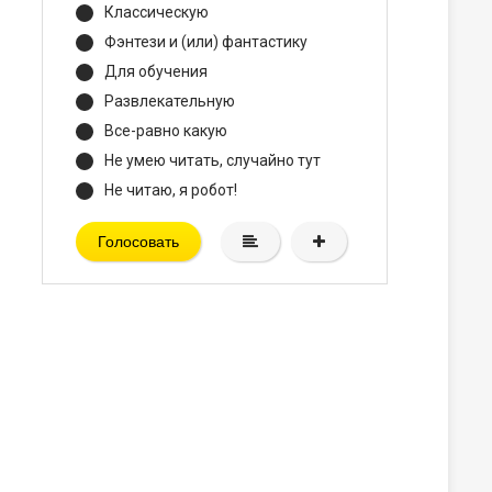
Классическую
Фэнтези и (или) фантастику
Для обучения
Развлекательную
Все-равно какую
Не умею читать, случайно тут
Не читаю, я робот!
Голосовать