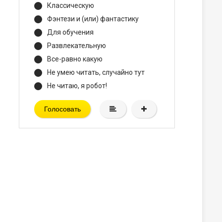
Классическую
Фэнтези и (или) фантастику
Для обучения
Развлекательную
Все-равно какую
Не умею читать, случайно тут
Не читаю, я робот!
Голосовать