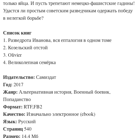
только яйца. И пусть трепетают немецко-фашистские гадины!
Удастся ли простым советским разведчикам одержать победу
в нелегкой борьбе?
Список книг
1. Разведрота Иванова, вся епталогия в одном томе
2. Козельский отстой
3. Olivier
4. Великолепная семёрка
Издательство:
Самиздат
Год:
2017
Жанр:
Альтернативная история, Военный боевик,
Попаданство
Формат:
RTF,FB2
Качество:
Изначально электронное (ebook)
Язык:
Русский
Страниц
540
Размер:
14.4 Мб