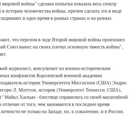
мировой войны" сделана попытка показать весь спектр
в истории человечества войны, причем сделать это в виде
ходивших в одно время в разных странах и на разных
знают, что перелом в ходе Второй мировой войны произошел
ский Союз вынес на своих плечах основную тяжесть войны",
акт.
кий журналист, консультант по военно-историческим
енных конфликтов Королевской военной академии
еподаватель истории Университета Миссисипи (США) Эндрю
регори Л. Мэттсон, историк (Университет Теннесси, США),
" Майкл Хаскью - блестяще справились со своей масштабной
в отличие от того, чем занимаются в последнее время
ичности не только на Западе, но, к сожалению, и в России.