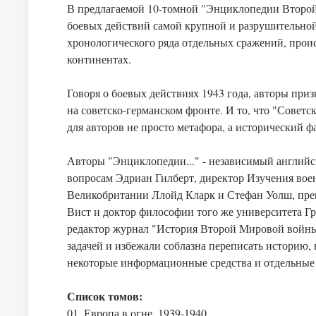
В предлагаемой 10-томной "Энциклопедии Второй 
боевых действий самой крупной и разрушительной 
хронологического ряда отдельных сражений, проис
континентах.
Говоря о боевых действиях 1943 года, авторы при
на советско-германском фронте. И то, что "Совет
для авторов не просто метафора, а исторический ф
Авторы "Энциклопедии..." - независимый английс
вопросам Эдриан Гилберт, директор Изучения во
Великобритании Ллойд Кларк и Стефан Уолш, пр
Вист и доктор философии того же университета Г
редактор журнал "История Второй Мировой войны
задачей и избежали соблазна переписать историю, 
некоторые информационные средства и отдельные л
Список томов:
01. Европа в огне. 1939-1940