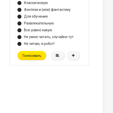
Классическую
Фэнтези и (или) фантастику
Для обучения
Развлекательную
Все-равно какую
Не умею читать, случайно тут
Не читаю, я робот!
Голосовать